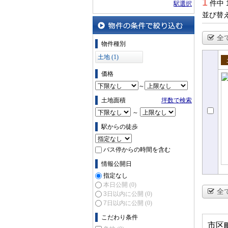
1
件中 
駅選択
並び替
全
物件の条件で絞り込む
物件種別
土地 (1)
売
価格
～
土地面積
坪数で検索
～
駅からの徒歩
バス停からの時間を含む
情報公開日
指定なし
本日公開
(0)
全
3日以内に公開
(0)
7日以内に公開
(0)
こだわり条件
市区