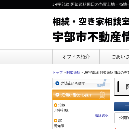
JR宇部線 阿知須駅周辺の売買土地・売
相続・空き家相談
宇部市不動産
オフィス紹介
ごあい
トップ
>
阿知須駅
>
JR宇部線 阿知須駅周辺の
地域から探す
沿線・駅から探す
沿線
JR宇部線
一覧で
沿線選択
公開
駅
阿知須