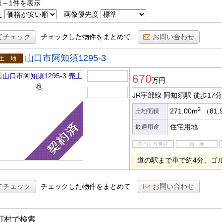
1～1件を表示
え
画像優先度
てチェック
チェックした物件をまとめて
お問い合わせ
山口市阿知須1295-3
土地
670
万円
JR宇部線 阿知須駅
徒歩17分
2
271.00m
（81.
土地面積
住宅用地
最適用途
道の駅まで車で約4分、ゴ
てチェック
チェックした物件をまとめて
お問い合わせ
町村で検索