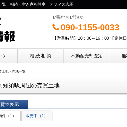
地一覧｜相続・空き家相談室 オフィス志馬
室
お電話でのお問合せ
090-1155-0033
情報
【営業時間】10：00～16：00 【定休
さつ
相 続 相 談
不動産売却査定
無
売買土地・売地一覧
阿知須駅周辺の売買土地
表示
物件（1）
販売中（1）